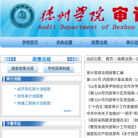
|
|
|
学校首页
机构设置
政策法规
审计动
政策法规
当前位置：
首页
>>
政策法规
>>
国家政策法规
学校规章制度
·
审计常用法规政策汇编
审计流程
·
第1101号-内部审计基本准则（2
·
《山东省高等学校校企合作办学管
*
经济责任审计流程图
·
《第3204号内部审计实务指南-
*
财务审计流程图
·
《第3201号内部审计实务指南
*
修缮工程审计流程图
·
《“十四五”国家审计工作发展
more...
·
中共中央关于加强对“一把手”
·
《政府采购需求管理办法》（财库
下载专区
·
《教育系统内部审计工作规定》（
·
国家知识产权局发布《关于规范