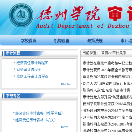
|
|
|
学校首页
机构设置
政策法规
审计动
当前位置：
首页
>>
审计风采
审计流程
*
经济责任审计流程图
·
审计处在我校年度考核中获全校
*
财务审计流程图
·
审计处获评2023年度全省教育
*
修缮工程审计流程图
·
审计处2023年获评全省内部
more...
·
刘严入选“山东省内部审计专家
·
张艳玲入选“山东省内部审计骨
下载专区
·
审计处党支部开展“防范金融诈
·
德州学院审计处荣获“2018年
·
张艳玲同志被评为2018年度全
*
经济责任审计表格（教学单位）
·
赵吉新同志被评为2017年度全
*
经济责任审计表格（机关）
·
张艳玲同志被授予2016-201
more...
·
张艳玲同志被评为2017年度全